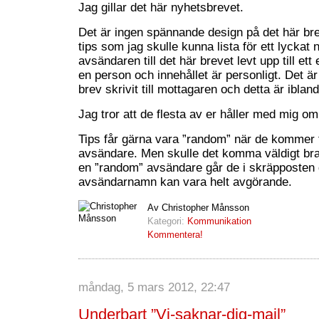
Jag gillar det här nyhetsbrevet.
Det är ingen spännande design på det här bre
tips som jag skulle kunna lista för ett lyckat
avsändaren till det här brevet levt upp till et
en person och innehållet är personligt. Det är 
brev skrivit till mottagaren och detta är iblan
Jag tror att de flesta av er håller med mig om
Tips får gärna vara ”random” när de kommer 
avsändare. Men skulle det komma väldigt bra
en ”random” avsändare går de i skräpposten 
avsändarnamn kan vara helt avgörande.
Av Christopher Månsson
Kategori:
Kommunikation
Kommentera!
måndag, 5 mars 2012, 22:47
Underbart ”Vi-saknar-dig-mail”