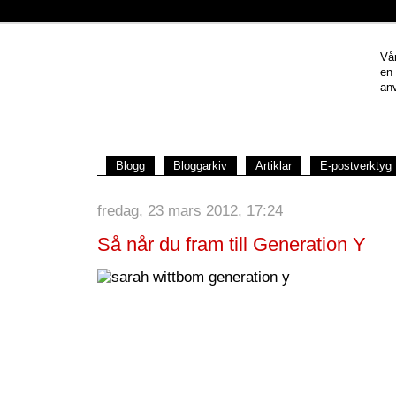
Vår
en
anv
Blogg
Bloggarkiv
Artiklar
E-postverktyg
fredag, 23 mars 2012, 17:24
Så når du fram till Generation Y