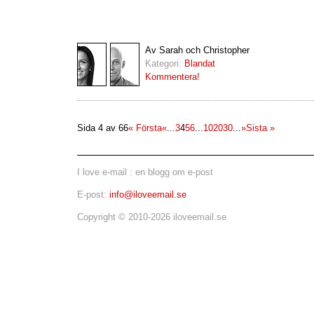
Av Sarah och Christopher
Kategori:
Blandat
Kommentera!
Sida 4 av 66
« Första
«
...
3
4
5
6
...
10
20
30
...
»
Sista »
I love e-mail : en blogg om e-post
E-post:
info@iloveemail.se
Copyright © 2010-2026 iloveemail.se