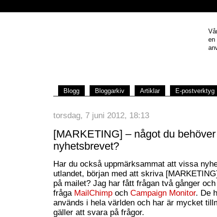
Vår
en
anv
Blogg
Bloggarkiv
Artiklar
E-postverktyg
torsdag, 7 juni 2012, 18:13
[MARKETING] – något du behöver ha
nyhetsbrevet?
Har du också uppmärksammat att vissa nyhets
utlandet, början med att skriva [MARKETING] 
på mailet? Jag har fått frågan två gånger och
fråga
MailChimp
och
Campaign Monitor
. De 
används i hela världen och har är mycket til
gäller att svara på frågor.