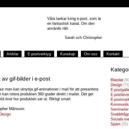
Våra tankar kring e-post, som är
en fantastisk kanal. Om den
används rätt.
Sarah och Christopher
Artiklar
E-postverktyg
Kunskap
Om oss
Kontakt
Kategor
v gif-bilder i e-post
Blandat
(90
Design
(73
ur man kan utnyttja gif-animationer i mail för att presentera
E-postgalle
 kan rotera produkten 360 grader direkt i mailet. Det ger
E-postleve
ild över hur produkten ser ut. Riktigt smart
E-postmark
Kommunika
opher Månsson
Seminarier
Design
Snabbfrågo
Sociala me
Spam
(25)