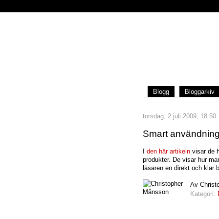
Blogg
Bloggarkiv
torsdag, 2 juli 2009, 18:50
Smart användning a
I
den här artikeln
visar de h
produkter. De visar hur man
läsaren en direkt och klar b
Av Christ
Kategori: