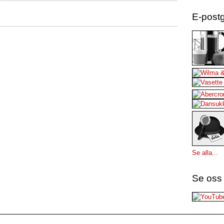
E-postg
Se alla...
Se oss