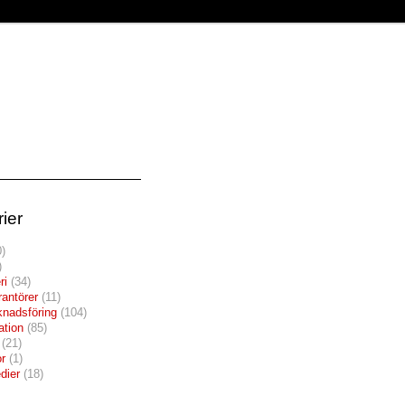
ier
)
)
ri
(34)
rantörer
(11)
nadsföring
(104)
tion
(85)
(21)
r
(1)
dier
(18)