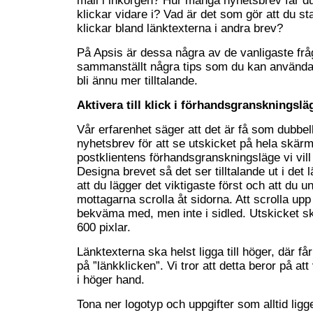
mail i inkorgen? Hur många nyhetsbrev får du
klickar vidare i? Vad är det som gör att du st
klickar bland länktexterna i andra brev?
På Apsis är dessa några av de vanligaste fråg
sammanställt några tips som du kan använda f
bli ännu mer tilltalande.
Aktivera till klick i förhandsgranskningslä
Vår erfarenhet säger att det är få som dubbelk
nyhetsbrev för att se utskicket på hela skärme
postklientens förhandsgranskningsläge vi vill
Designa brevet så det ser tilltalande ut i det 
att du lägger det viktigaste först och att du un
mottagarna scrolla åt sidorna. Att scrolla upp 
bekväma med, men inte i sidled. Utskicket sk
600 pixlar.
Länktexterna ska helst ligga till höger, där får 
på ”länkklicken”. Vi tror att detta beror på at
i höger hand.
Tona ner logotyp och uppgifter som alltid lig