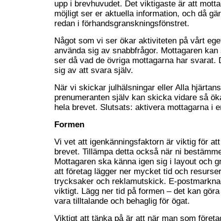
upp i brevhuvudet. Det viktigaste är att mot
möjligt ser er aktuella information, och då gärn
redan i förhandsgranskningsfönstret.
Något som vi ser ökar aktiviteten på vårt ege
använda sig av snabbfrågor. Mottagaren kan 
ser då vad de övriga mottagarna har svarat.
sig av att svara själv.
När vi skickar julhälsningar eller Alla hjärta
prenumeranten själv kan skicka vidare så öka
hela brevet. Slutsats: aktivera mottagarna i 
Formen
Vi vet att igenkänningsfaktorn är viktig för a
brevet. Tillämpa detta också när ni bestämme
Mottagaren ska känna igen sig i layout och gra
att företag lägger ner mycket tid och resurse
trycksaker och reklamutskick. E-postmarkna
viktigt. Lägg ner tid på formen – det kan gör
vara tilltalande och behaglig för ögat.
Viktigt att tänka på är att när man som föret