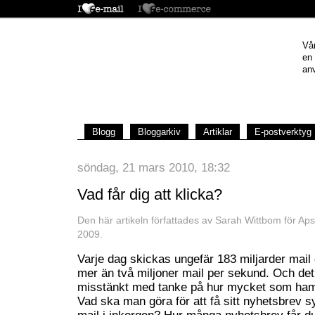
Vår
en
anv
Blogg
Bloggarkiv
Artiklar
E-postverktyg
söndag, 21 mars 2010, 18:32
Vad får dig att klicka?
Den här artikeln författades av Sarah Wittbom för A
2009.
Varje dag skickas ungefär 183 miljarder mail 
mer än två miljoner mail per sekund. Och det
misstänkt med tanke på hur mycket som hamn
Vad ska man göra för att få sitt nyhetsbrev sy