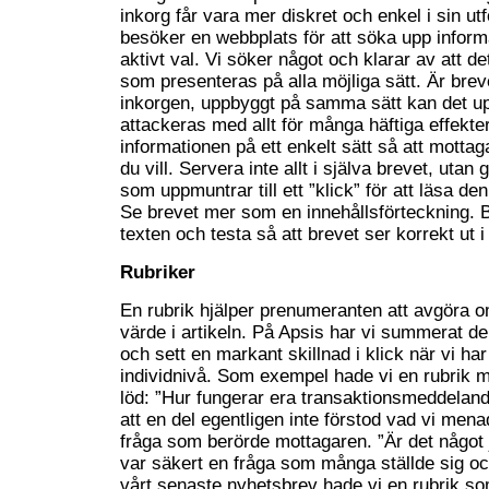
inkorg får vara mer diskret och enkel i sin ut
besöker en webbplats för att söka upp informat
aktivt val. Vi söker något och klarar av att d
som presenteras på alla möjliga sätt. Är bre
inkorgen, uppbyggt på samma sätt kan det u
attackeras med allt för många häftiga effekter
informationen på ett enkelt sätt så att motta
du vill. Servera inte allt i själva brevet, utan
som uppmuntrar till ett ”klick” för att läsa den
Se brevet mer som en innehållsförteckning. B
texten och testa så att brevet ser korrekt ut i 
Rubriker
En rubrik hjälper prenumeranten att avgöra o
värde i artikeln. På Apsis har vi summerat de
och sett en markant skillnad i klick när vi har
individnivå. Som exempel hade vi en rubrik
löd: ”Hur fungerar era transaktionsmeddelande
att en del egentligen inte förstod vad vi men
fråga som berörde mottagaren. ”Är det något j
var säkert en fråga som många ställde sig och
vårt senaste nyhetsbrev hade vi en rubrik so