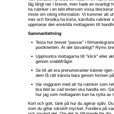
låg långt ner i brevet, men hade en ovanligt h
ha rubriker i en bild eftersom vissa blockerar
miste om viktig information. Vi kommer att ut
mer och försöka ha korta, kärnfulla rubriker
uppmanar den enskilda mottagaren till handli
Sammanfattning
Testa hur brevet ”passar” i förhandsgrans
postklienten. Är det läsvänligt? Ryms br
Uppmuntra mottagarna till ”klick” eller akt
genom snabbfrågor.
Se till att era prenumeranter känner igen e
dem få rätt känsla bara genom formen på
Var noggrann med att ha rubriker som ret
bra bild av vad texten ska handla om. Gä
hur jag som mottagaren kan ha nytta av t
Kort och gott, tänk på hur du agerar själv. Du
som du gillar särskilt mycket. Fundera på va
och använd det. Om det är tilltalande för dig, 