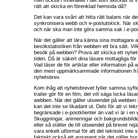
men också i innehållet i det som skickas ut vi
rätt att skicka en förenklad hemsida då?
Det kan vara svårt att hitta rätt balans när det
synkronisera webb och e-postutskick. När sk
och när ska man inte göra samma sak i e-p
När det gäller att lära känna sina mottagare 
besökstatistiken från webben ett bra sätt. Vilk
besök på webben? Prova att skicka ett nyhets
tiden. Då är säkert dina läsare mottagliga för 
Vad läser de för artiklar eller information på
den mest uppmärksammade informationen frå
nyhetsbrev.
Kom ihåg att nyhetsbrevet fyller samma syft
trailer gör för en film, det vill säga locka läsa
webben. När det gäller utseendet på webben 
kan det inte se likadant ut. Dels för att vi tek
begränsade i e-postklienter än vad vi är i en
Skuggningar, animeringar och bakgrundsbilder 
eller så ställer de till utseendet på brevet rej
vara enkelt utformat för att det tekniskt inte
faktiskt också ett argument när det gäller hur