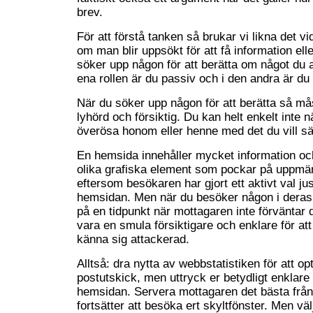
brev.
För att förstå tanken så brukar vi likna det vi
om man blir uppsökt för att få information ell
söker upp någon för att berätta om något du an
ena rollen är du passiv och i den andra är du 
När du söker upp någon för att berätta så må
lyhörd och försiktig. Du kan helt enkelt inte
överösa honom eller henne med det du vill s
En hemsida innehåller mycket information oc
olika grafiska element som pockar på uppmä
eftersom besökaren har gjort ett aktivt val ju
hemsidan. Men när du besöker någon i deras 
på en tidpunkt när mottagaren inte förväntar 
vara en smula försiktigare och enklare för at
känna sig attackerad.
Alltså: dra nytta av webbstatistiken för att op
postutskick, men uttryck er betydligt enklare
hemsidan. Servera mottagaren det bästa från
fortsätter att besöka ert skyltfönster. Men vä