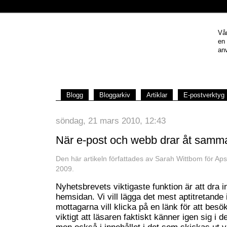
Vår
en
anv
Blogg
Bloggarkiv
Artiklar
E-postverktyg
söndag, 21 mars 2010, 12:43
När e-post och webb drar åt samma
Den här artikeln författades av Sarah Wittbom för A
2009.
Nyhetsbrevets viktigaste funktion är att dra in
hemsidan. Vi vill lägga det mest aptitretande 
mottagarna vill klicka på en länk för att bes
viktigt att läsaren faktiskt känner igen sig i d