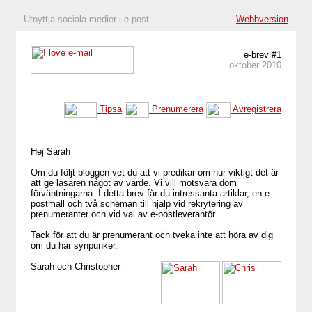
Utnyttja sociala medier i e-post
Webbversion
e-brev #1
oktober 2010
Tipsa
Prenumerera
Avregistrera
Hej Sarah
Om du följt bloggen vet du att vi predikar om hur viktigt det är
att ge läsaren något av värde. Vi vill motsvara dom
förväntningarna. I detta brev får du intressanta artiklar, en e-
postmall och två scheman till hjälp vid rekrytering av
prenumeranter och vid val av e-postleverantör.
Tack för att du är prenumerant och tveka inte att höra av dig
om du har synpunker.
Sarah och Christopher